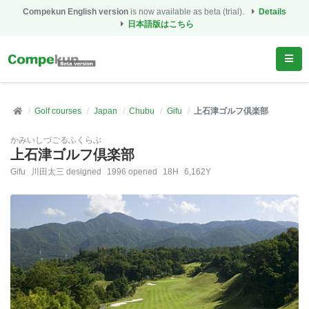
Compekun English version
is now available as beta (trial).
Details
日本語版はこちら
Golf courses
Japan
Chubu
Gifu
上石津ゴルフ倶楽部
かみいしづごるふくらぶ
上石津ゴルフ倶楽部
Gifu
川田太三 designed
1996 opened
18H
6,162Y