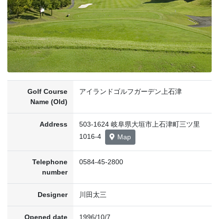
Golf Course
アイランドゴルフガーデン上石津
Name (Old)
Address
503-1624 岐阜県大垣市上石津町三ツ里
1016-4
Map
Telephone
0584-45-2800
number
Designer
川田太三
Opened date
1996/10/7