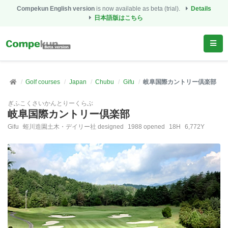
Compekun English version
is now available as beta (trial).
Details
日本語版はこちら
Golf courses
Japan
Chubu
Gifu
岐阜国際カントリー倶楽部
ぎふこくさいかんとりーくらぶ
岐阜国際カントリー倶楽部
Gifu
蛭川造園土木・デイリー社 designed
1988 opened
18H
6,772Y