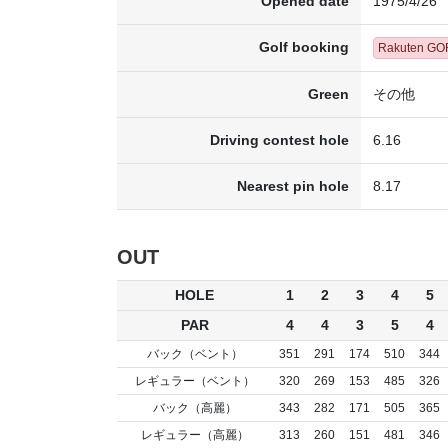
Opened date
1975/4/26
Golf booking
Rakuten GO
Green
その他
Driving contest hole
6.16
Nearest pin hole
8.17
OUT
HOLE
1
2
3
4
5
PAR
4
4
3
5
4
バック（ベント）
351
291
174
510
344
レギュラー（ベント）
320
269
153
485
326
バック（高麗）
343
282
171
505
365
レギュラー（高麗）
313
260
151
481
346