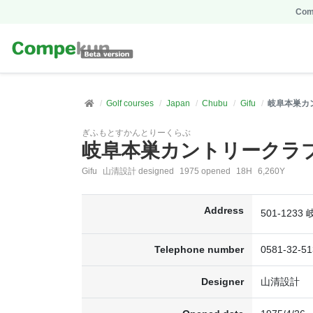
Comp
Golf courses
Japan
Chubu
Gifu
岐阜本巣カ
ぎふもとすかんとりーくらぶ
岐阜本巣カントリークラ
Gifu
山清設計 designed
1975 opened
18H
6,260Y
Address
501-123
Telephone number
0581-32-51
Designer
山清設計