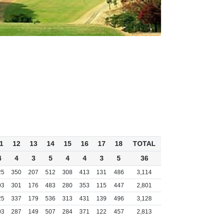
1
12
13
14
15
16
17
18
TOTAL
4
4
3
5
4
4
3
5
36
25
350
207
512
308
413
131
486
3,114
03
301
176
483
280
353
115
447
2,801
25
337
179
536
313
431
139
496
3,128
03
287
149
507
284
371
122
457
2,813