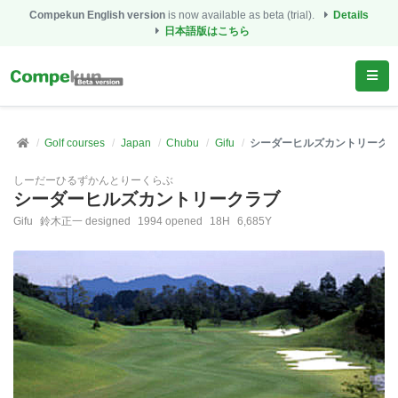
Compekun English version
is now available as beta (trial).
Details
日本語版はこちら
Golf courses
Japan
Chubu
Gifu
シーダーヒルズカントリーク
しーだーひるずかんとりーくらぶ
シーダーヒルズカントリークラブ
Gifu
鈴木正一 designed
1994 opened
18H
6,685Y