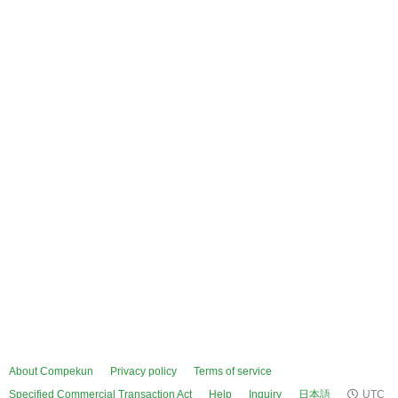
About Compekun
Privacy policy
Terms of service
Specified Commercial Transaction Act
Help
Inquiry
日本語
UTC