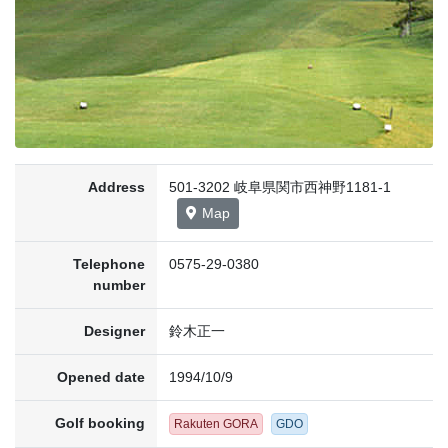
Address
501-3202 岐阜県関市西神野1181-1
Map
Telephone
0575-29-0380
number
Designer
鈴木正一
Opened date
1994/10/9
Golf booking
Rakuten GORA
GDO