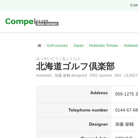
Comp
Golf courses
Japan
Hokkaido Tohoku
Hokkaid
ほっかいどうごるふくらぶ
北海道ゴルフ倶楽部
Hokkaido
加藤 俊輔 designed
1991 opened
36H
13,692Y
Address
059-127
Telephone number
0144-67-6
Designer
加藤 俊輔