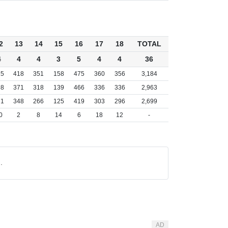
2
13
14
15
16
17
18
TOTAL
4
4
4
3
5
4
4
36
25
418
351
158
475
360
356
3,184
98
371
318
139
466
336
336
2,963
71
348
266
125
419
303
296
2,699
0
2
8
14
6
18
12
-
.
AD