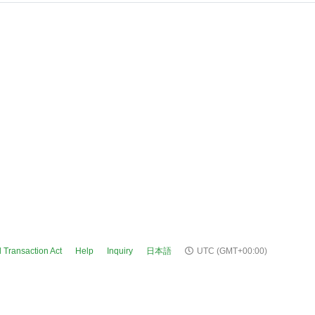
 Transaction Act
Help
Inquiry
日本語
UTC
(GMT+00:00)