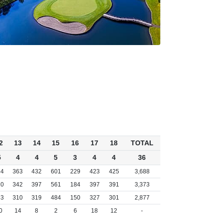
2
13
14
15
16
17
18
TOTAL
5
4
4
5
3
4
4
36
34
363
432
601
229
423
425
3,688
10
342
397
561
184
397
391
3,373
63
310
319
484
150
327
301
2,877
0
14
8
2
6
18
12
-