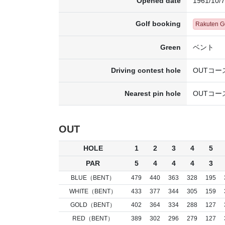
Opened date
1961/10/7
Golf booking
Rakuten 
Green
ベント
Driving contest hole
OUTコー
Nearest pin hole
OUTコー
OUT
HOLE
1
2
3
4
5
PAR
5
4
4
4
3
BLUE（BENT）
479
440
363
328
195
WHITE（BENT）
433
377
344
305
159
GOLD（BENT）
402
364
334
288
127
RED（BENT）
389
302
296
279
127