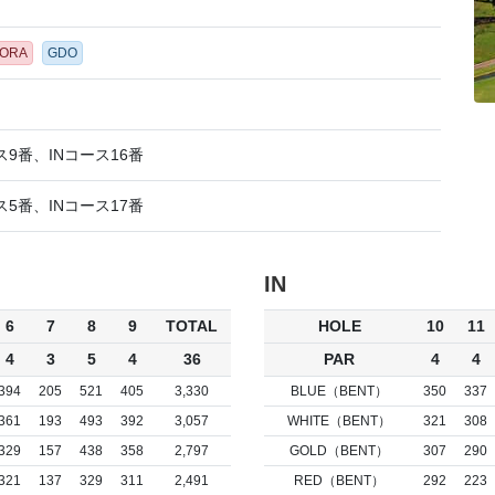
GORA
GDO
ス9番、INコース16番
ス5番、INコース17番
IN
6
7
8
9
TOTAL
HOLE
10
11
4
3
5
4
36
PAR
4
4
394
205
521
405
3,330
BLUE（BENT）
350
337
361
193
493
392
3,057
WHITE（BENT）
321
308
329
157
438
358
2,797
GOLD（BENT）
307
290
321
137
329
311
2,491
RED（BENT）
292
223