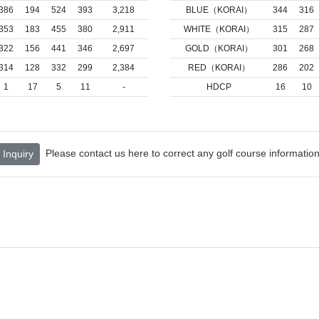
386
194
524
393
3,218
BLUE（KORAI）
344
316
353
183
455
380
2,911
WHITE（KORAI）
315
287
322
156
441
346
2,697
GOLD（KORAI）
301
268
314
128
332
299
2,384
RED（KORAI）
286
202
1
17
5
11
-
HDCP
16
10
Please contact us here to correct any golf course information
Inquiry