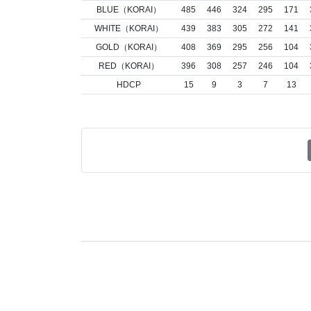
BLUE（KORAI）
485
446
324
295
171
WHITE（KORAI）
439
383
305
272
141
GOLD（KORAI）
408
369
295
256
104
RED（KORAI）
396
308
257
246
104
HDCP
15
9
3
7
13