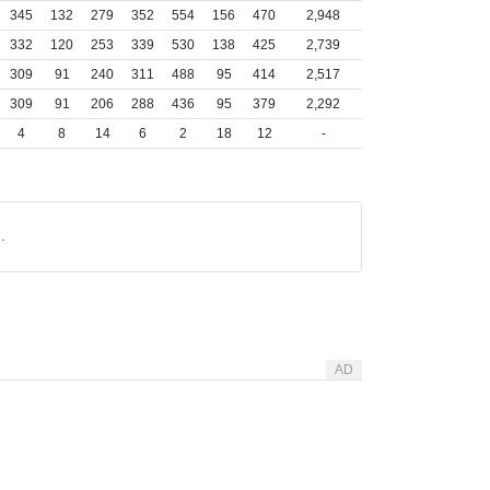
345
132
279
352
554
156
470
2,948
332
120
253
339
530
138
425
2,739
309
91
240
311
488
95
414
2,517
309
91
206
288
436
95
379
2,292
4
8
14
6
2
18
12
-
.
AD