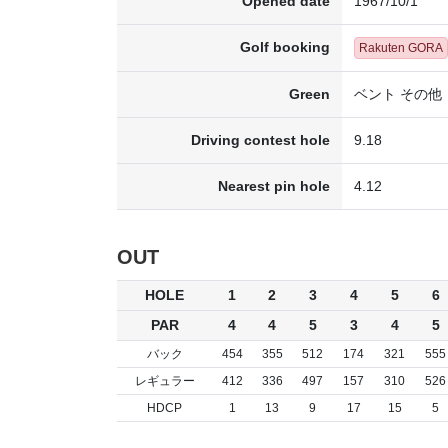
Opened date
1967/10/1
Golf booking
Rakuten GORA
Green
ベント その他
Driving contest hole
9.18
Nearest pin hole
4.12
OUT
HOLE
1
2
3
4
5
6
PAR
4
4
5
3
4
5
バック
454
355
512
174
321
555
レギュラー
412
336
497
157
310
526
HDCP
1
13
9
17
15
5