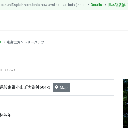
ekun English version
is now available as beta (trial).
Details
日本語版は
a
東富士カントリークラブ
8H
7,034Y
静岡県駿東郡小山町大御神604-3
Map
小林英年