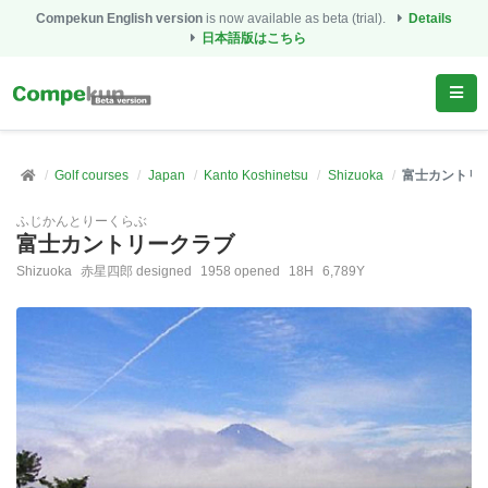
Compekun English version
is now available as beta (trial).
Details
日本語版はこちら
Golf courses
Japan
Kanto Koshinetsu
Shizuoka
富士カントリ
ふじかんとりーくらぶ
富士カントリークラブ
Shizuoka
赤星四郎 designed
1958 opened
18H
6,789Y