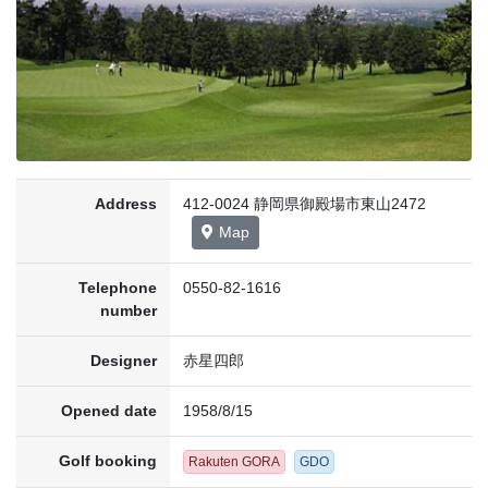
Address
412-0024 静岡県御殿場市東山2472
Map
Telephone
0550-82-1616
number
Designer
赤星四郎
Opened date
1958/8/15
Golf booking
Rakuten GORA
GDO