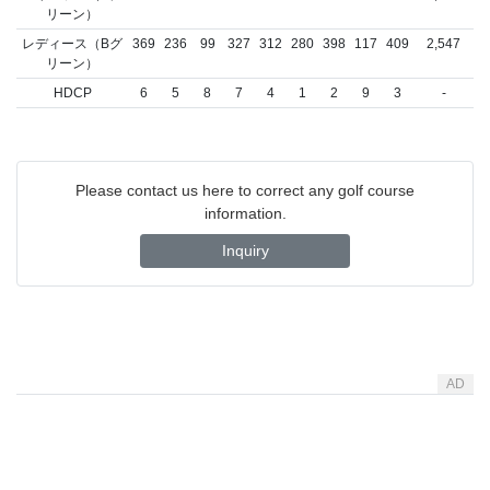
リーン）
レディース（Bグ
369
236
99
327
312
280
398
117
409
2,547
リーン）
HDCP
6
5
8
7
4
1
2
9
3
-
Please contact us here to correct any golf course
information.
Inquiry
AD