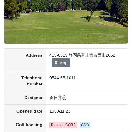
Address
419-0313 静岡県富士宮市西山2662
Map
Telephone
0544-65-1011
number
Designer
春日井薫
Opened date
1969/11/23
Golf booking
Rakuten GORA
GDO