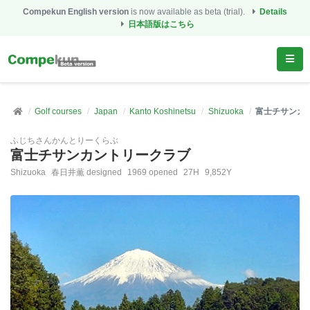
Compekun English version
is now available as beta (trial).
Details
日本語版はこちら
Golf courses
Japan
Kanto Koshinetsu
Shizuoka
富士チサンカ
ふじちさんかんとりーくらぶ
富士チサンカントリークラブ
Shizuoka
春日井薫 designed
1969 opened
27H
9,852Y