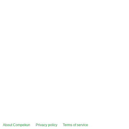
About Compekun
Privacy policy
Terms of service