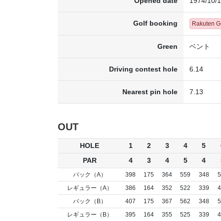
Opened date
1974/10/
Golf booking
Rakuten 
Green
ベント
Driving contest hole
6.14
Nearest pin hole
7.13
OUT
HOLE
1
2
3
4
5
PAR
4
3
4
5
4
バック（A）
398
175
364
559
348
5
レギュラー（A）
386
164
352
522
339
4
バック（B）
407
175
367
562
348
5
レギュラー（B）
395
164
355
525
339
4