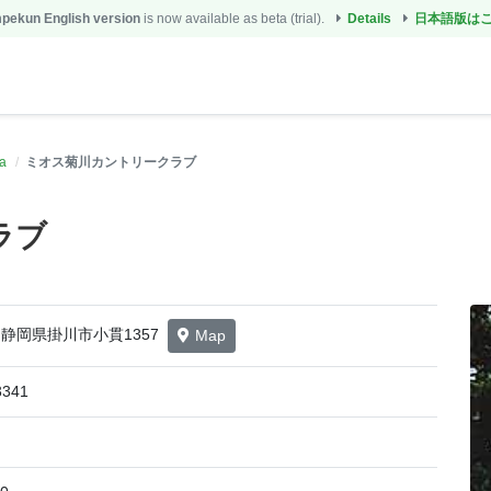
ekun English version
is now available as beta (trial).
Details
日本語版は
a
ミオス菊川カントリークラブ
ラブ
07 静岡県掛川市小貫1357
Map
3341