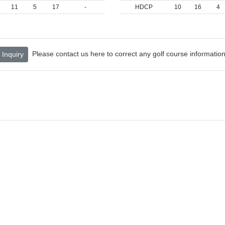
11
5
17
-
HDCP
10
16
4
Please contact us here to correct any golf course information
Inquiry