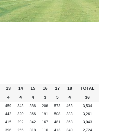
13
14
15
16
17
18
TOTAL
4
4
4
3
5
4
36
459
343
386
208
573
463
3,534
442
320
366
191
508
383
3,261
415
292
342
167
481
363
3,043
396
255
318
110
413
340
2,724