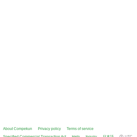
About Compekun
Privacy policy
Terms of service
Specified Commercial Transaction Act
Help
Inquiry
日本語
UTC