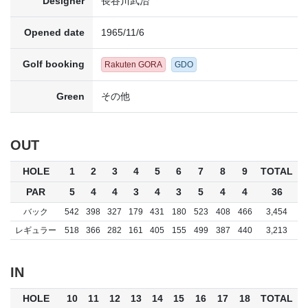
Designer
長谷川武治
Opened date
1965/11/6
Golf booking
Rakuten GORA
GDO
Green
その他
OUT
HOLE
1
2
3
4
5
6
7
8
9
TOTAL
PAR
5
4
4
3
4
3
5
4
4
36
バック
542
398
327
179
431
180
523
408
466
3,454
レギュラー
518
366
282
161
405
155
499
387
440
3,213
IN
HOLE
10
11
12
13
14
15
16
17
18
TOTAL