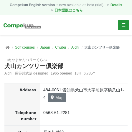
Compekun English version
is now available as beta (trial).
Details
日本語版はこちら
Golf courses
Japan
Chubu
Aichi
犬山カンツリー倶楽部
いぬやまかんつりーくらぶ
犬山カンツリー倶楽部
Aichi
長谷川武治 designed
1965 opened
18H
6,785Y
Address
484-0061 愛知県犬山市大字前原字橋爪山1-
4
Map
Telephone
0568-61-2281
number