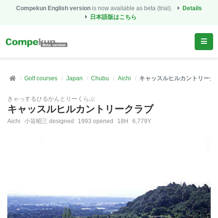
Compekun English version
is now available as beta (trial).
Details
日本語版はこちら
Golf courses
Japan
Chubu
Aichi
キャッスルヒルカントリーク
きゃっするひるかんとりーくらぶ
キャッスルヒルカントリークラブ
Aichi
小笹昭三 designed
1993 opened
18H
6,779Y