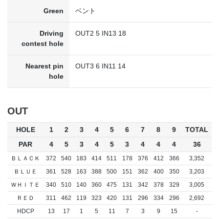
Green
ベント
Driving
OUT2 5 IN13 18
contest hole
Nearest pin
OUT3 6 IN11 14
hole
OUT
HOLE
1
2
3
4
5
6
7
8
9
TOTAL
PAR
4
5
3
4
5
3
4
4
4
36
ＢＬＡＣＫ
372
540
183
414
511
178
376
412
366
3,352
ＢＬＵＥ
361
528
163
388
500
151
362
400
350
3,203
ＷＨＩＴＥ
340
510
140
360
475
131
342
378
329
3,005
ＲＥＤ
311
462
119
323
420
131
296
334
296
2,692
HDCP
13
17
1
5
11
7
3
9
15
-