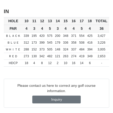
IN
HOLE
10
11
12
13
14
15
16
17
18
TOTAL
PAR
4
3
4
5
3
4
4
5
4
36
ＢＬＡＣＫ
339
195
420
575
200
348
371
554
425
3,427
ＢＬＵＥ
312
173
399
545
179
336
358
508
416
3,226
ＷＨＩＴＥ
288
152
373
505
148
324
337
484
394
3,005
ＲＥＤ
273
130
342
482
121
263
274
419
349
2,653
HDCP
18
4
8
12
2
10
16
14
6
-
Please contact us here to correct any golf course
information.
Inquiry