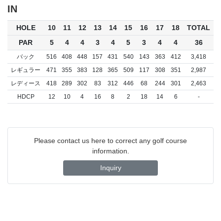
IN
HOLE
10
11
12
13
14
15
16
17
18
TOTAL
PAR
5
4
4
3
4
5
3
4
4
36
バック
516
408
448
157
431
540
143
363
412
3,418
レギュラー
471
355
383
128
365
509
117
308
351
2,987
レディース
418
289
302
83
312
446
68
244
301
2,463
HDCP
12
10
4
16
8
2
18
14
6
-
Please contact us here to correct any golf course
information.
Inquiry