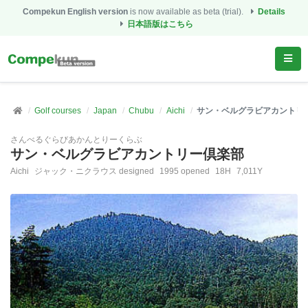
Compekun English version
is now available as beta (trial).
Details
日本語版はこちら
Golf courses
Japan
Chubu
Aichi
サン・ベルグラビアカントリ
さんべるぐらびあかんとりーくらぶ
サン・ベルグラビアカントリー倶楽部
Aichi
ジャック・ニクラウス designed
1995 opened
18H
7,011Y