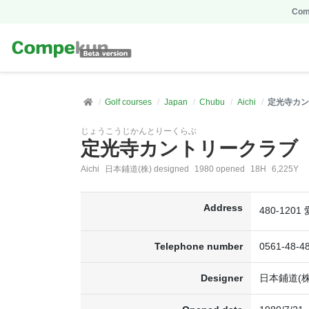
Comp
Golf courses
Japan
Chubu
Aichi
定光寺カン
じょうこうじかんとりーくらぶ
定光寺カントリークラブ
Aichi
日本鋪道(株) designed
1980 opened
18H
6,225Y
Address
480-120
Telephone number
0561-48-4
Designer
日本鋪道(株