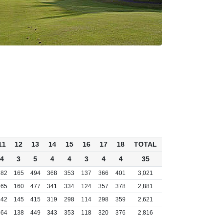
11
12
13
14
15
16
17
18
TOTAL
4
3
5
4
4
3
4
4
35
382
165
494
368
353
137
366
401
3,021
365
160
477
341
334
124
357
378
2,881
342
145
415
319
298
114
298
359
2,621
364
138
449
343
353
118
320
376
2,816