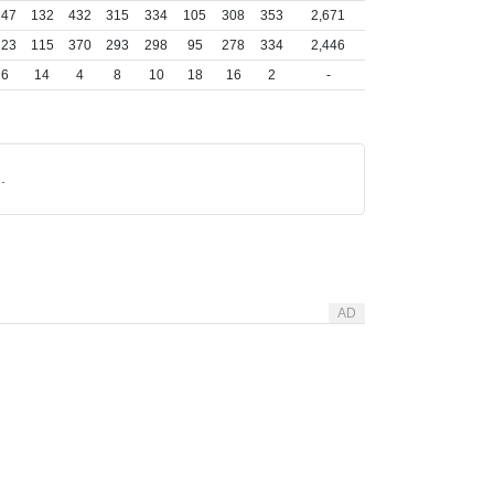
347
132
432
315
334
105
308
353
2,671
323
115
370
293
298
95
278
334
2,446
6
14
4
8
10
18
16
2
-
.
AD