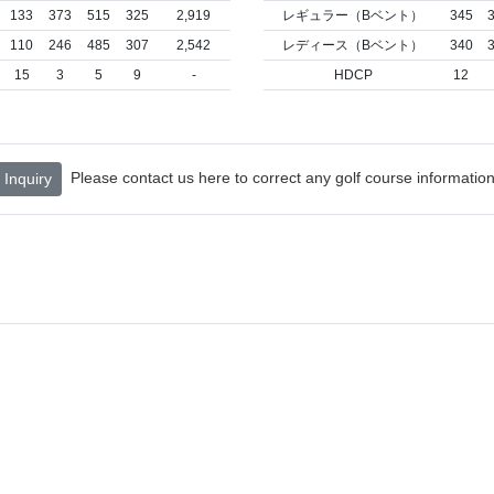
133
373
515
325
2,919
レギュラー（Bベント）
345
110
246
485
307
2,542
レディース（Bベント）
340
15
3
5
9
-
HDCP
12
Please contact us here to correct any golf course information
Inquiry