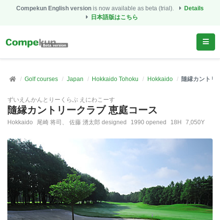
Compekun English version
is now available as beta (trial).
Details
日本語版はこちら
Golf courses
Japan
Hokkaido Tohoku
Hokkaido
隨縁カントリ
ずいえんかんとりーくらぶ えにわこーす
隨縁カントリークラブ 恵庭コース
Hokkaido
尾崎 将司、 佐藤 湧太郎 designed
1990 opened
18H
7,050Y