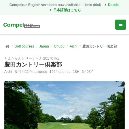
Compekun English version
is now available as beta (trial).
Details
日本語版はこちら
Golf courses
Japan
Chubu
Aichi
豊田カントリー倶楽部
とよたかんとりーくらぶ 201707tcc
豊田カントリー倶楽部
Aichi
長谷川武治 designed
1964 opened
18H
6,403Y