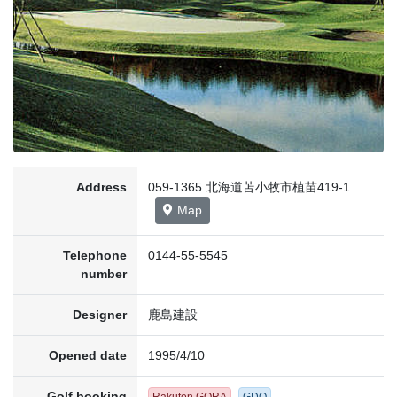
Address
059-1365 北海道苫小牧市植苗419-1
Map
Telephone
0144-55-5545
number
Designer
鹿島建設
Opened date
1995/4/10
Golf booking
Rakuten GORA
GDO