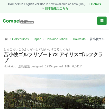
Compekun English version
is now available as beta (trial).
Details
日本語版はこちら
Golf courses
Japan
Hokkaido Tohoku
Hokkaido
苫小牧ゴルフリ
とまこまいごるふりぞーと72あいりすごるふくらぶ
苫小牧ゴルフリゾート72 アイリスゴルフクラ
ブ
Hokkaido
鹿島建設 designed
1995 opened
18H
6,541Y