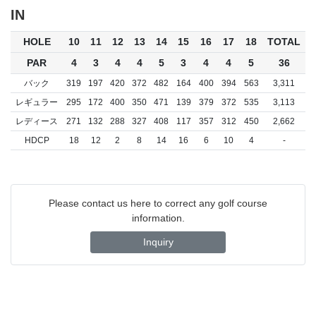
IN
HOLE
10
11
12
13
14
15
16
17
18
TOTAL
PAR
4
3
4
4
5
3
4
4
5
36
バック
319
197
420
372
482
164
400
394
563
3,311
レギュラー
295
172
400
350
471
139
379
372
535
3,113
レディース
271
132
288
327
408
117
357
312
450
2,662
HDCP
18
12
2
8
14
16
6
10
4
-
Please contact us here to correct any golf course
information.
Inquiry