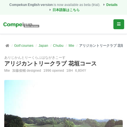
Compekun English version
is now available as beta (trial).
Details
日本語版はこちら
Golf courses
Japan
Chubu
Mie
アリジカントリークラブ 花垣
ありじかんとりーくらぶはながきこーす
アリジカントリークラブ 花垣コース
Mie
加藤俊輔 designed
1996 opened
18H
6,804Y