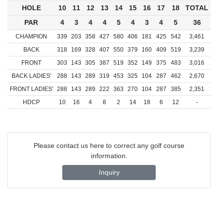
HOLE
10
11
12
13
14
15
16
17
18
TOTAL
PAR
4
3
4
4
5
4
3
4
5
36
CHAMPION
339
203
358
427
580
406
181
425
542
3,461
BACK
318
169
328
407
550
379
160
409
519
3,239
FRONT
303
143
305
387
519
352
149
375
483
3,016
BACK LADIES'
288
143
289
319
453
325
104
287
462
2,670
FRONT LADIES'
288
143
289
222
363
270
104
287
385
2,351
HDCP
10
16
4
8
2
14
18
6
12
-
Please contact us here to correct any golf course
information.
Inquiry