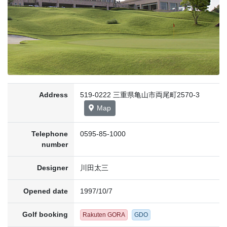
Address
519-0222 三重県亀山市両尾町2570-3
Map
Telephone
0595-85-1000
number
Designer
川田太三
Opened date
1997/10/7
Golf booking
Rakuten GORA
GDO