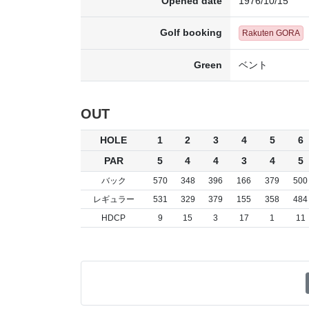
Opened date
1976/10/15
Golf booking
Rakuten GORA
Green
ベント
OUT
HOLE
1
2
3
4
5
6
PAR
5
4
4
3
4
5
バック
570
348
396
166
379
500
レギュラー
531
329
379
155
358
484
HDCP
9
15
3
17
1
11