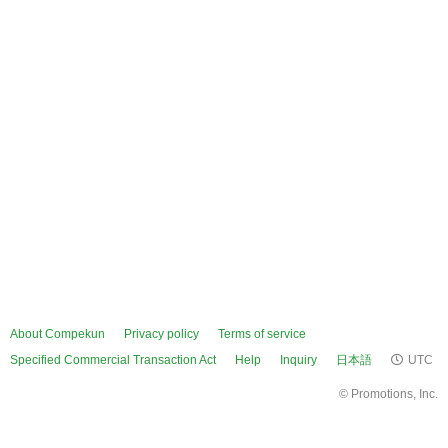
About Compekun
Privacy policy
Terms of service
Specified Commercial Transaction Act
Help
Inquiry
日本語
UTC
©
Promotions, Inc.