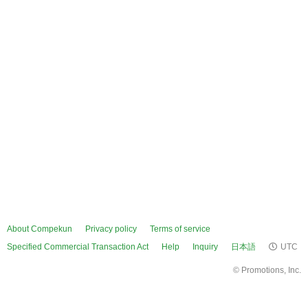
About Compekun
Privacy policy
Terms of service
Specified Commercial Transaction Act
Help
Inquiry
日本語
UTC
©
Promotions, Inc.