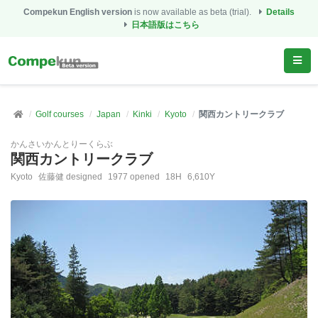
Compekun English version
is now available as beta (trial).
Details
日本語版はこちら
Golf courses
Japan
Kinki
Kyoto
関西カントリークラブ
かんさいかんとりーくらぶ
関西カントリークラブ
Kyoto
佐藤健 designed
1977 opened
18H
6,610Y