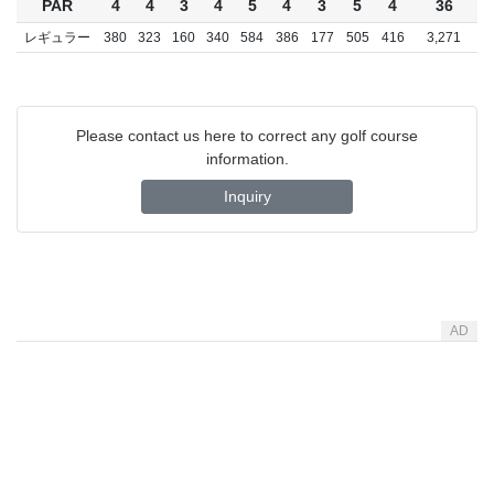
PAR
4
4
3
4
5
4
3
5
4
36
レギュラー
380
323
160
340
584
386
177
505
416
3,271
Please contact us here to correct any golf course
information.
Inquiry
AD