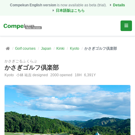
Compekun English version
is now available as beta (trial).
Details
日本語版はこちら
Golf courses
Japan
Kinki
Kyoto
かさぎゴルフ倶楽部
かさぎごるふくらぶ
かさぎゴルフ倶楽部
Kyoto
小林 祐吉 designed
2000 opened
18H
6,391Y