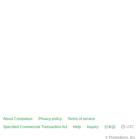
About Compekun
Privacy policy
Terms of service
Specified Commercial Transaction Act
Help
Inquiry
日本語
UTC
©
Promotions, Inc.