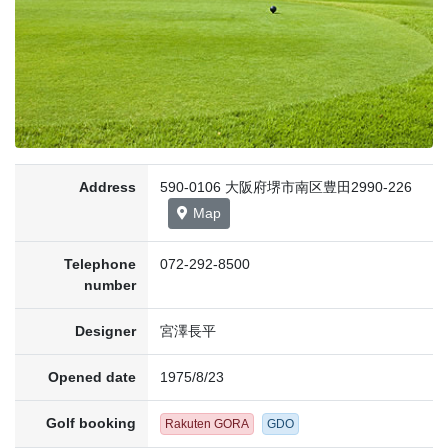
Address
590-0106 大阪府堺市南区豊田2990-226
Map
Telephone
072-292-8500
number
Designer
宮澤長平
Opened date
1975/8/23
Golf booking
Rakuten GORA
GDO