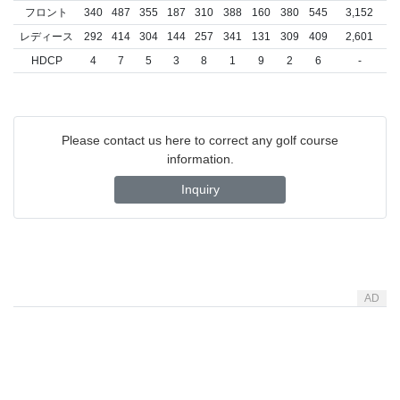
フロント
340
487
355
187
310
388
160
380
545
3,152
レディース
292
414
304
144
257
341
131
309
409
2,601
HDCP
4
7
5
3
8
1
9
2
6
-
Please contact us here to correct any golf course
information.
Inquiry
AD