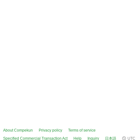
About Compekun
Privacy policy
Terms of service
Specified Commercial Transaction Act
Help
Inquiry
日本語
UTC