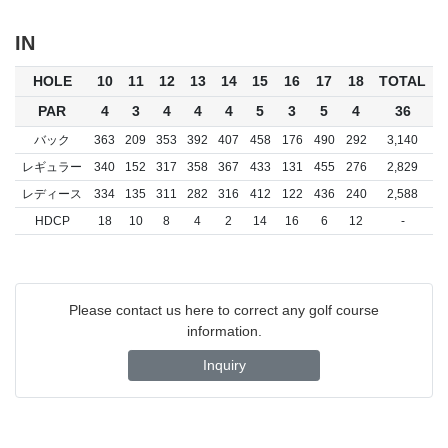
IN
HOLE
10
11
12
13
14
15
16
17
18
TOTAL
PAR
4
3
4
4
4
5
3
5
4
36
バック
363
209
353
392
407
458
176
490
292
3,140
レギュラー
340
152
317
358
367
433
131
455
276
2,829
レディース
334
135
311
282
316
412
122
436
240
2,588
HDCP
18
10
8
4
2
14
16
6
12
-
Please contact us here to correct any golf course
information.
Inquiry