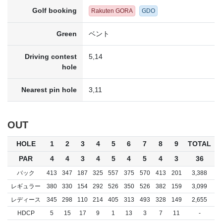
Golf booking
Rakuten GORA
GDO
Green
ベント
Driving contest
5,14
hole
Nearest pin hole
3,11
OUT
HOLE
1
2
3
4
5
6
7
8
9
TOTAL
PAR
4
4
3
4
5
4
5
4
3
36
バック
413
347
187
325
557
375
570
413
201
3,388
レギュラー
380
330
154
292
526
350
526
382
159
3,099
レディース
345
298
110
214
405
313
493
328
149
2,655
HDCP
5
15
17
9
1
13
3
7
11
-