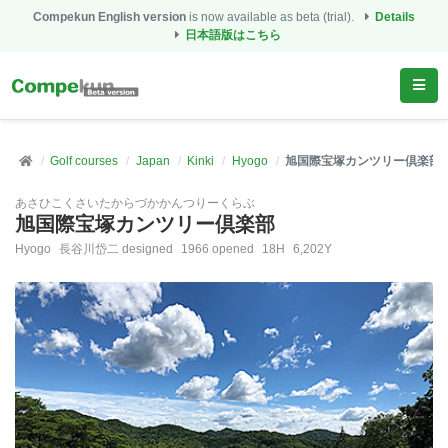
Compekun English version
is now available as beta (trial).
Details
日本語版はこちら
Golf courses
Japan
Kinki
Hyogo
旭国際宝塚カンツリー倶楽部
あさひこくさいたからづかかんつりーくらぶ
旭国際宝塚カンツリー倶楽部
Hyogo
長谷川岱二 designed
1966 opened
18H
6,202Y