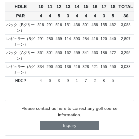
HOLE
10
11
12
13
14
15
16
17
18
TOTAL
PAR
4
4
5
3
4
4
4
3
5
36
バック（Bグリー
318
291
516
151
436
301
458
155
462
3,088
ン）
レギュラー（Bグ
291
280
469
114
393
284
416
120
440
2,807
リーン）
バック（Aグリー
361
301
550
162
459
341
463
186
472
3,295
ン）
レギュラー（Aグ
334
290
503
136
416
328
421
155
450
3,033
リーン）
HDCP
4
6
3
9
1
7
2
8
5
-
Please contact us here to correct any golf course
information.
Inquiry