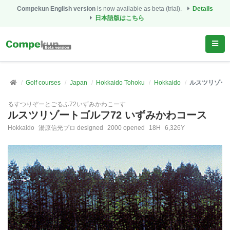
Compekun English version
is now available as beta (trial).
Details
日本語版はこちら
Golf courses
Japan
Hokkaido Tohoku
Hokkaido
ルスツリゾート
るすつりぞーとごるふ72いずみかわこーす
ルスツリゾートゴルフ72 いずみかわコース
Hokkaido
湯原信光プロ designed
2000 opened
18H
6,326Y