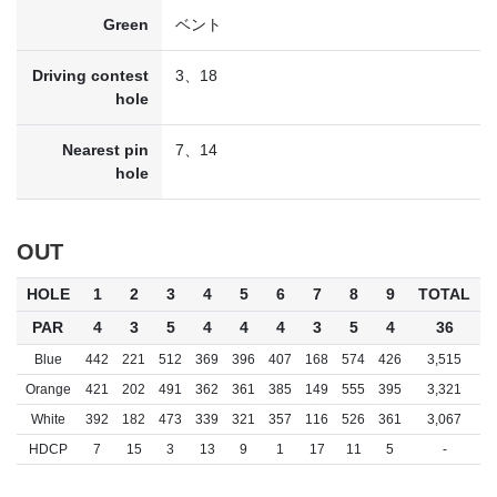
Green
ベント
Driving contest
3、18
hole
Nearest pin
7、14
hole
OUT
HOLE
1
2
3
4
5
6
7
8
9
TOTAL
PAR
4
3
5
4
4
4
3
5
4
36
Blue
442
221
512
369
396
407
168
574
426
3,515
Orange
421
202
491
362
361
385
149
555
395
3,321
White
392
182
473
339
321
357
116
526
361
3,067
HDCP
7
15
3
13
9
1
17
11
5
-