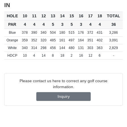
IN
HOLE
10
11
12
13
14
15
16
17
18
TOTAL
PAR
4
4
4
5
3
5
3
4
4
36
Blue
378
390
340
504
180
515
176
372
431
3,286
Orange
359
352
320
485
161
497
164
351
402
3,091
White
340
314
298
456
144
480
131
303
363
2,829
HDCP
10
4
14
8
18
2
16
12
6
-
Please contact us here to correct any golf course
information.
Inquiry