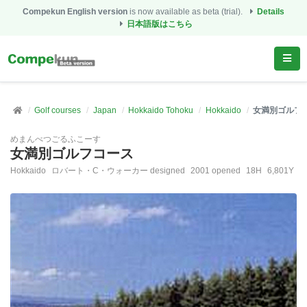
Compekun English version
is now available as beta (trial).
Details
日本語版はこちら
Golf courses
Japan
Hokkaido Tohoku
Hokkaido
女満別ゴルフ
めまんべつごるふこーす
女満別ゴルフコース
Hokkaido
ロバート・C・ウォーカー designed
2001 opened
18H
6,801Y