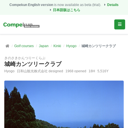
Compekun English version
is now available as beta (trial).
Details
日本語版はこちら
Golf courses
Japan
Kinki
Hyogo
城崎カンツリークラブ
きのさきかんつりーくらぶ
城崎カンツリークラブ
Hyogo
日和山観光株式会社 designed
1968 opened
18H
5,516Y