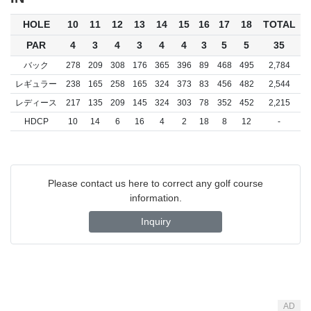
HOLE
10
11
12
13
14
15
16
17
18
TOTAL
PAR
4
3
4
3
4
4
3
5
5
35
バック
278
209
308
176
365
396
89
468
495
2,784
レギュラー
238
165
258
165
324
373
83
456
482
2,544
レディース
217
135
209
145
324
303
78
352
452
2,215
HDCP
10
14
6
16
4
2
18
8
12
-
Please contact us here to correct any golf course
information.
Inquiry
AD