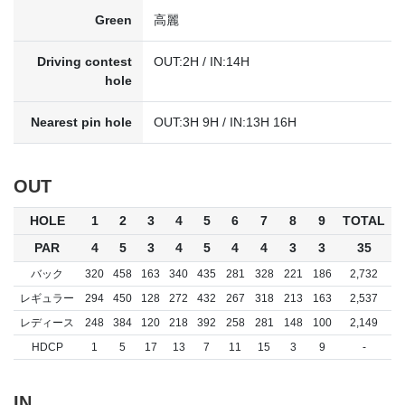
Green
高麗
Driving contest
OUT:2H / IN:14H
hole
Nearest pin hole
OUT:3H 9H / IN:13H 16H
OUT
HOLE
1
2
3
4
5
6
7
8
9
TOTAL
PAR
4
5
3
4
5
4
4
3
3
35
バック
320
458
163
340
435
281
328
221
186
2,732
レギュラー
294
450
128
272
432
267
318
213
163
2,537
レディース
248
384
120
218
392
258
281
148
100
2,149
HDCP
1
5
17
13
7
11
15
3
9
-
IN