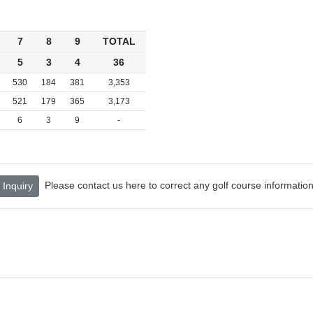
7
8
9
TOTAL
5
3
4
36
530
184
381
3,353
521
179
365
3,173
6
3
9
-
Please contact us here to correct any golf course information
Inquiry