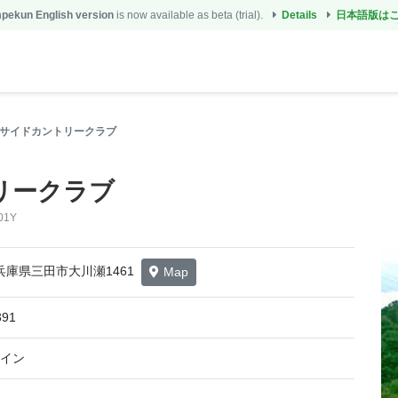
ekun English version
is now available as beta (trial).
Details
日本語版は
サイドカントリークラブ
リークラブ
01Y
9 兵庫県三田市大川瀬1461
Map
391
レイン