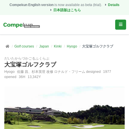
Compekun English version
is now available as beta (trial).
Details
日本語版はこちら
Golf courses
Japan
Kinki
Hyogo
大宝塚ゴルフクラブ
だいたからづかごるふくらぶ
大宝塚ゴルフクラブ
Hyogo
佐藤 昌、杉本英世 改修 ロナルド・フリーム designed
1977
opened
36H
13,342Y