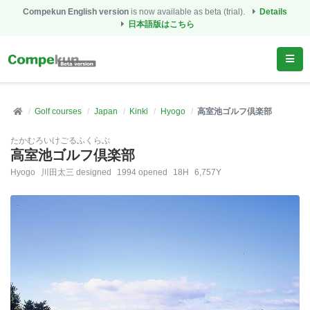
Compekun English version
is now available as beta (trial).
Details
日本語版はこちら
Golf courses
Japan
Kinki
Hyogo
高室池ゴルフ倶楽部
たかむろいけごるふくらぶ
高室池ゴルフ倶楽部
Hyogo
川田太三 designed
1994 opened
18H
6,757Y