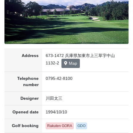
Address
673-1472 兵庫県加東市上三草字中山
1132-2
Map
Telephone
0795-42-8100
number
Designer
川田太三
Opened date
1994/10/10
Golf booking
Rakuten GORA
GDO