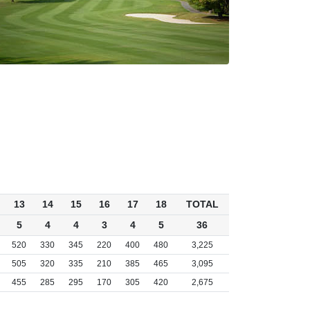
13
14
15
16
17
18
TOTAL
5
4
4
3
4
5
36
520
330
345
220
400
480
3,225
505
320
335
210
385
465
3,095
455
285
295
170
305
420
2,675