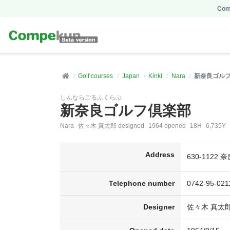
Comp
Golf courses
Japan
Kinki
Nara
新奈良ゴル
しんならごるふくらぶ
新奈良ゴルフ倶楽部
Nara
佐々木 真太郎 designed
1964 opened
18H
6,735Y
Address
630-112
Telephone number
0742-95-021
Designer
佐々木 真太