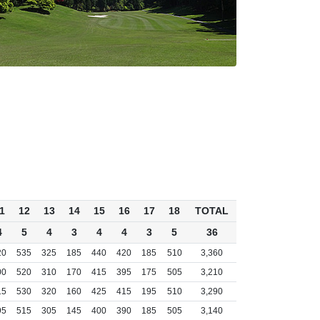
1
12
13
14
15
16
17
18
TOTAL
4
5
4
3
4
4
3
5
36
20
535
325
185
440
420
185
510
3,360
00
520
310
170
415
395
175
505
3,210
15
530
320
160
425
415
195
510
3,290
95
515
305
145
400
390
185
505
3,140