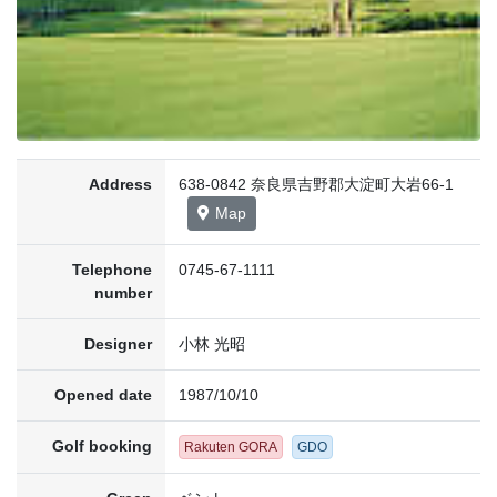
Address
638-0842 奈良県吉野郡大淀町大岩66-1
Map
Telephone
0745-67-1111
number
Designer
小林 光昭
Opened date
1987/10/10
Golf booking
Rakuten GORA
GDO