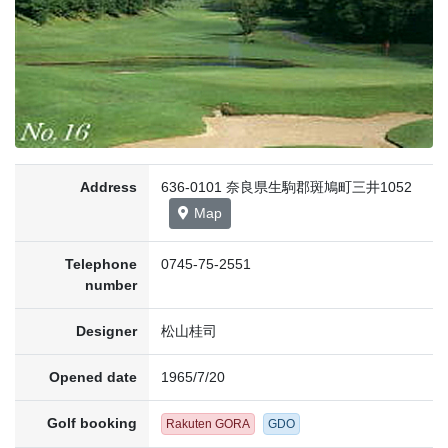
Address
636-0101 奈良県生駒郡斑鳩町三井1052
Map
Telephone
0745-75-2551
number
Designer
松山桂司
Opened date
1965/7/20
Golf booking
Rakuten GORA
GDO