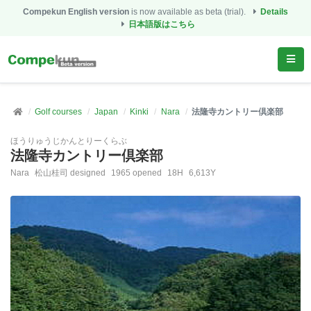
Compekun English version
is now available as beta (trial).
Details
日本語版はこちら
Golf courses
Japan
Kinki
Nara
法隆寺カントリー倶楽部
ほうりゅうじかんとりーくらぶ
法隆寺カントリー倶楽部
Nara
松山桂司 designed
1965 opened
18H
6,613Y