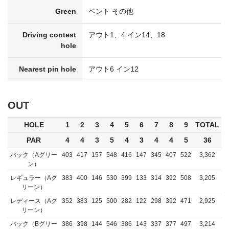
Green
ベント その他
Driving contest
アウト1、4 イン14、18
hole
Nearest pin hole
アウト6 イン12
OUT
HOLE
1
2
3
4
5
6
7
8
9
TOTAL
PAR
4
4
3
5
4
3
4
4
5
36
バック（Aグリー
403
417
157
548
416
147
345
407
522
3,362
ン）
レギュラー（Aグ
383
400
146
530
399
133
314
392
508
3,205
リーン）
レディース（Aグ
352
383
125
500
282
122
298
392
471
2,925
リーン）
バック（Bグリー
386
398
144
546
386
143
337
377
497
3,214