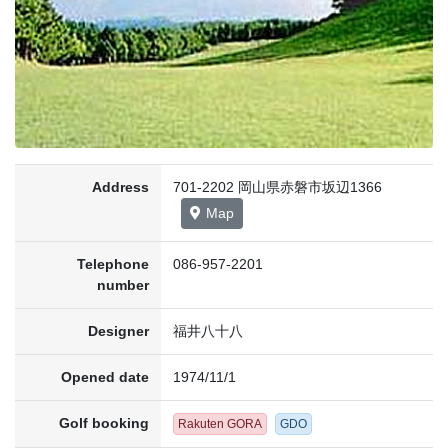
Address
701-2202 岡山県赤磐市坂辺1366
Map
Telephone
086-957-2201
number
Designer
福井八十八
Opened date
1974/11/1
Golf booking
Rakuten GORA
GDO