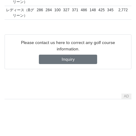
リーン）
レディース（Bグ
286
284
100
327
371
486
148
425
345
2,772
リーン）
Please contact us here to correct any golf course
information.
Inquiry
AD