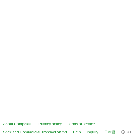
About Compekun
Privacy policy
Terms of service
Specified Commercial Transaction Act
Help
Inquiry
日本語
UTC