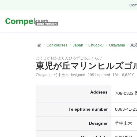
Comp
Golf courses
Japan
Chugoku
Okayama
東
とうじがおかまりんひるずごるふくらぶ
東児が丘マリンヒルズゴ
Okayama
竹中土木 designed
1991 opened
18H
6,629Y
Address
706-030
Telephone number
0863-41-2
Designer
竹中土木