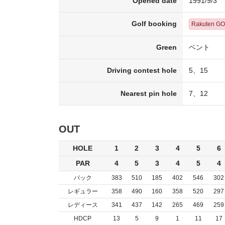
Opened date
1991/9/3
Golf booking
Rakuten G
Green
ベント
Driving contest hole
5、15
Nearest pin hole
7、12
OUT
HOLE
1
2
3
4
5
6
PAR
4
5
3
4
5
4
バック
383
510
185
402
546
302
レギュラー
358
490
160
358
520
297
レディース
341
437
142
265
469
259
HDCP
13
5
9
1
11
17