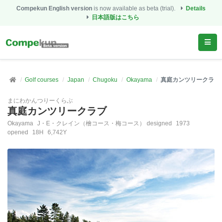
Compekun English version
is now available as beta (trial).
Details
日本語版はこちら
Golf courses
Japan
Chugoku
Okayama
真庭カンツリークラブ
まにわかんつりーくらぶ
真庭カンツリークラブ
Okayama
J・E・クレイン（檜コース・梅コース） designed
1973
opened
18H
6,742Y