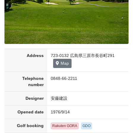
Address
723-0132 広島県三原市長谷町291
Map
Telephone
0848-66-2211
number
Designer
安藤建設
Opened date
1976/9/14
Golf booking
Rakuten GORA
GDO