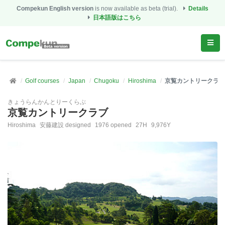
Compekun English version
is now available as beta (trial).
Details
日本語版はこちら
Golf courses
Japan
Chugoku
Hiroshima
京覧カントリークラブ
きょうらんかんとりーくらぶ
京覧カントリークラブ
Hiroshima
安藤建設 designed
1976 opened
27H
9,976Y