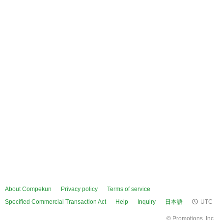
About Compekun
Privacy policy
Terms of service
Specified Commercial Transaction Act
Help
Inquiry
日本語
UTC
©
Promotions, Inc.