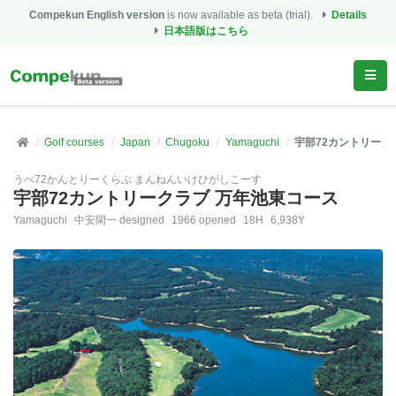
Compekun English version
is now available as beta (trial).
Details
日本語版はこちら
Golf courses
Japan
Chugoku
Yamaguchi
宇部72カントリーク
うべ72かんとりーくらぶ まんねんいけひがしこーす
宇部72カントリークラブ 万年池東コース
Yamaguchi
中安閑一 designed
1966 opened
18H
6,938Y