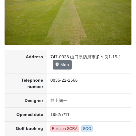
Address
747-0023 山口県防府市多々良1-15-1
Map
Telephone
0835-22-2566
number
Designer
井上誠一
Opened date
1952/7/11
Golf booking
Rakuten GORA
GDO