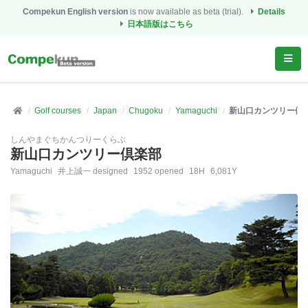
Compekun English version
is now available as beta (trial).
Details
日本語版はこちら
Golf courses
Japan
Chugoku
Yamaguchi
新山口カンツリー倶
しんやまぐちかんつりーくらぶ
新山口カンツリー倶楽部
Yamaguchi
井上誠一 designed
1952 opened
18H
6,081Y