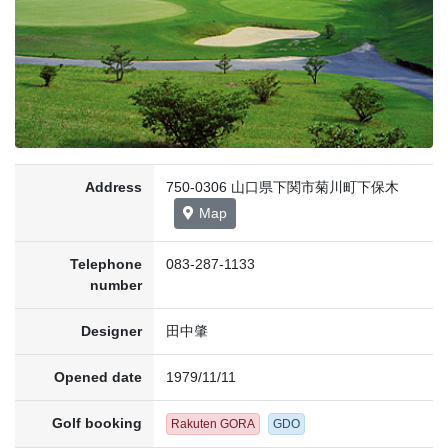
Address
750-0306 山口県下関市菊川町下保木
Map
Telephone
083-287-1133
number
Designer
田中肇
Opened date
1979/11/11
Golf booking
Rakuten GORA
GDO