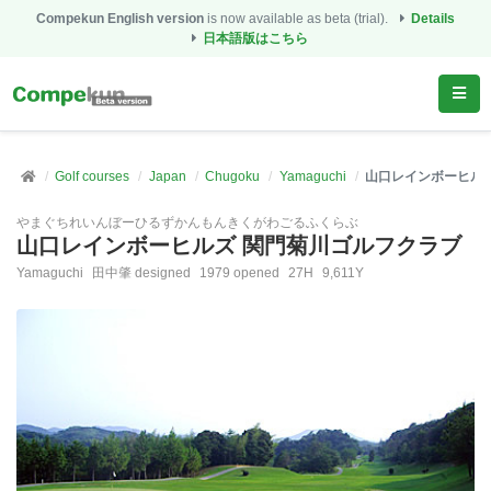
Compekun English version
is now available as beta (trial).
Details
日本語版はこちら
Golf courses
Japan
Chugoku
Yamaguchi
山口レインボーヒル
やまぐちれいんぼーひるずかんもんきくがわごるふくらぶ
山口レインボーヒルズ 関門菊川ゴルフクラブ
Yamaguchi
田中肇 designed
1979 opened
27H
9,611Y