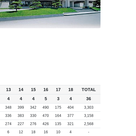
13
14
15
16
17
18
TOTAL
4
4
4
5
3
4
36
348
399
342
490
175
404
3,303
336
383
330
470
164
377
3,158
274
227
276
426
135
321
2,568
6
12
18
16
10
4
-