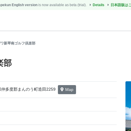
ekun English version
is now available as beta (trial).
Details
日本語版は
ガワ新琴南ゴルフ倶楽部
楽部
香川県仲多度郡まんのう町造田2259
Map