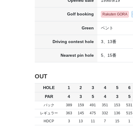
Opened date
1998/9/19
Golf booking
Rakuten GORA
Green
ベント
Driving contest hole
3、13番
Nearest pin hole
5、15番
OUT
HOLE
1
2
3
4
5
6
PAR
4
3
5
4
3
5
バック
389
159
491
351
153
531
レギュラー
363
145
475
332
136
515
HDCP
3
13
11
7
15
1