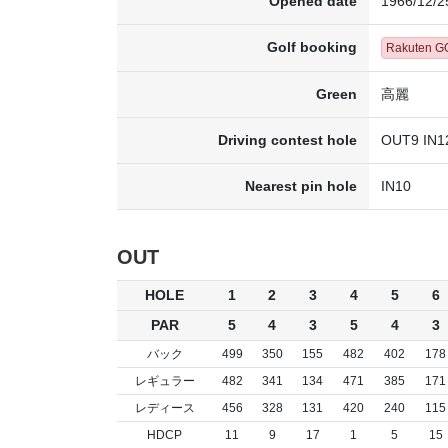
Opened date
1966/12/2
Golf booking
Rakuten 
Green
高麗
Driving contest hole
OUT9 IN1
Nearest pin hole
IN10
OUT
HOLE
1
2
3
4
5
6
PAR
5
4
3
5
4
3
バック
499
350
155
482
402
178
レギュラー
482
341
134
471
385
171
レディース
456
328
131
420
240
115
HDCP
11
9
17
1
5
15