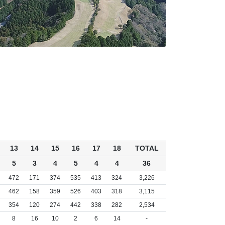
13
14
15
16
17
18
TOTAL
5
3
4
5
4
4
36
472
171
374
535
413
324
3,226
462
158
359
526
403
318
3,115
354
120
274
442
338
282
2,534
8
16
10
2
6
14
-