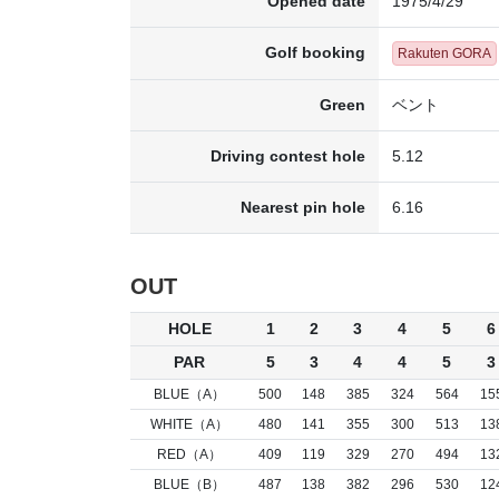
Opened date
1975/4/29
Golf booking
Rakuten GORA
Green
ベント
Driving contest hole
5.12
Nearest pin hole
6.16
OUT
HOLE
1
2
3
4
5
6
PAR
5
3
4
4
5
3
BLUE（A）
500
148
385
324
564
15
WHITE（A）
480
141
355
300
513
13
RED（A）
409
119
329
270
494
13
BLUE（B）
487
138
382
296
530
12