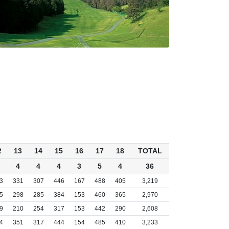
2
13
14
15
16
17
18
TOTAL
4
4
4
3
5
4
36
3
331
307
446
167
488
405
3,219
5
298
285
384
153
460
365
2,970
9
210
254
317
153
442
290
2,608
4
351
317
444
154
485
410
3,233