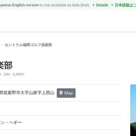
ekun English version
is now available as beta (trial).
Details
日本語版は
セントラル福岡ゴルフ倶楽部
楽部
d
18H
6,490Y
 福岡県筑紫野市大字山家字上西山
Map
ーン・ヘギー