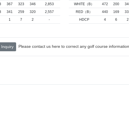
3
367
323
346
2,853
WHITE（B）
472
200
34
3
341
259
320
2,557
RED（B）
440
169
33
1
7
2
-
HDCP
4
6
2
Please contact us here to correct any golf course information
Inquiry