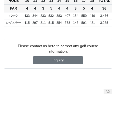
HOLE
10
11
12
13
14
15
16
17
18
TOTAL
PAR
4
4
3
5
4
4
3
5
4
36
バック
433
344
233
532
383
407
154
550
440
3,476
レギュラー
415
297
211
515
354
378
143
501
421
3,235
Please contact us here to correct any golf course
information.
Inquiry
AD