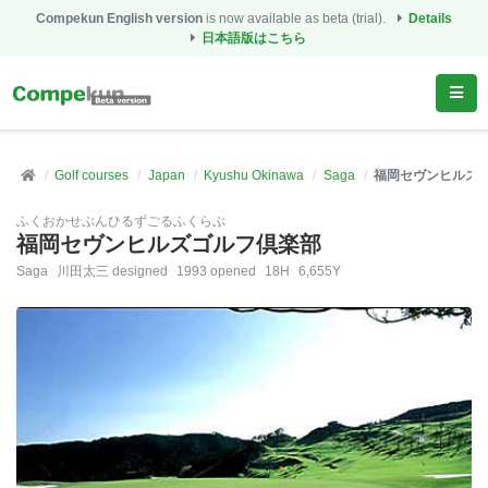
Compekun English version
is now available as beta (trial).
Details
日本語版はこちら
Golf courses
Japan
Kyushu Okinawa
Saga
福岡セヴンヒルズ
ふくおかせぶんひるずごるふくらぶ
福岡セヴンヒルズゴルフ倶楽部
Saga
川田太三 designed
1993 opened
18H
6,655Y