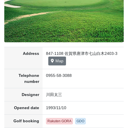
Address
847-1108 佐賀県唐津市七山白木2403-3
Map
Telephone
0955-58-3088
number
Designer
川田太三
Opened date
1993/11/10
Golf booking
Rakuten GORA
GDO